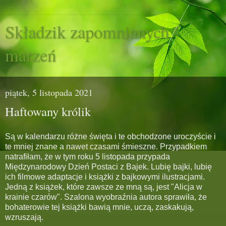
Składzik zapomnianych
marzeń
piątek, 5 listopada 2021
Haftowany królik
Są w kalendarzu różne święta i te obchodzone uroczyście i
te mniej znane a nawet czasami śmieszne. Przypadkiem
natrafiłam, że w tym roku 5 listopada przypada
Międzynarodowy Dzień Postaci z Bajek. Lubię bajki, lubię
ich filmowe adaptacje i książki z bajkowymi ilustracjami.
Jedną z książek, które zawsze ze mną są, jest "Alicja w
krainie czarów". Szalona wyobraźnia autora sprawiła, że
bohaterowie tej książki bawią mnie, uczą, zaskakują,
wzruszają.