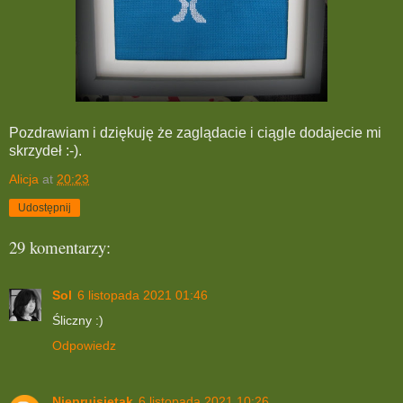
Pozdrawiam i dziękuję że zaglądacie i ciągle dodajecie mi
skrzydeł :-).
Alicja
at
20:23
Udostępnij
29 komentarzy:
Sol
6 listopada 2021 01:46
Śliczny :)
Odpowiedz
Nieprujsietak
6 listopada 2021 10:26